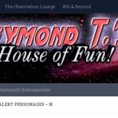
The Observation Lounge
80’s & Beyond
Raymond’s Instrumentals
ALERT PERSONAGES – N