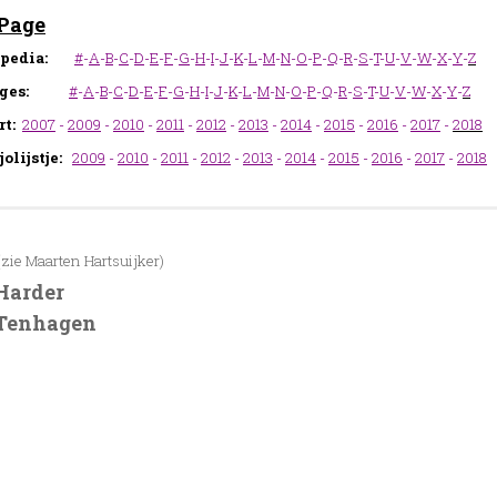
Page
pedia:
#
-
A
-
B
-
C
-
D
-
E
-
F
-
G
-
H
-
I
-
J
-
K
-
L
-
M
-
N
-
O
-
P
-
Q
-
R
-
S
-
T
-
U
-
V
-
W
-
X
-
Y
-
Z
ges:
#
-
A
-
B
-
C
-
D
-
E
-
F
-
G
-
H
-
I
-
J
-
K
-
L
-
M
-
N
-
O
-
P
-
Q
-
R
-
S
-
T
-
U
-
V
-
W
-
X
-
Y
-
Z
t:
2007
-
2009
-
2010
-
2011
-
2012
-
2013
-
2014
-
2015
-
2016
-
2017
-
2018
olijstje:
2009
-
2010
-
2011
-
2012
-
2013
-
2014
-
2015
-
2016
-
2017
-
2018
(zie Maarten Hartsuijker)
Harder
 Tenhagen