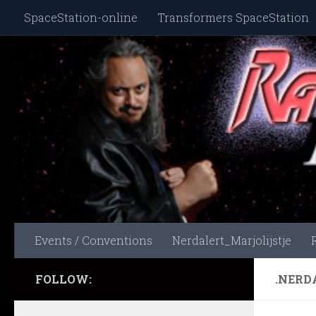
SpaceStation-online
Transformers SpaceStation
Skip to content
Events / Conventions
Nerdalert_Marjolijstje
FOLLOW:
.NERD