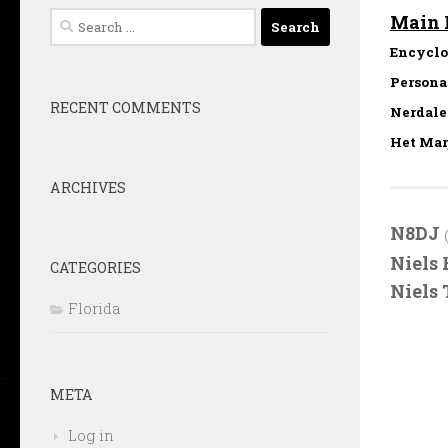
Search
Main 
for:
Encyclo
Persona
RECENT COMMENTS
Nerdaler
Het Marj
ARCHIVES
N8DJ
Niels 
CATEGORIES
Niels
Florida
META
Log in